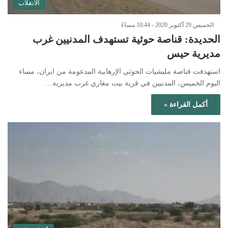
الانقلاب
الخميس 29 أكتوبر 2020 - 10:44 مساءً
الحديدة: قناصة حوثية تستهدف المدنيين غرب
مديرية حيس
استهدفت قناصة مليشيات الحوثي الإرهابية المدعومة من ايران، مساء
اليوم الخميس، المدنيين في قرية بيت مغاري غرب مديرية…
أكمل القراءة »