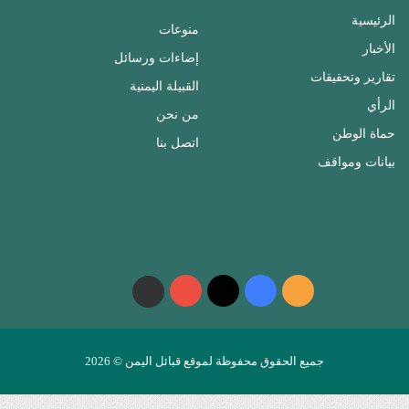
الرئيسية
منوعات
الأخبار
إضاءات ورسائل
تقارير وتحقيقات
القبيلة اليمنية
الرأي
من نحن
حماة الوطن
اتصل بنا
بيانات ومواقف
ملخص
فيسبوك
‫X
‫YouTube
واتساب
telegram
الموقع
RSS
جميع الحقوق محفوظة لموقع قبائل اليمن © 2026