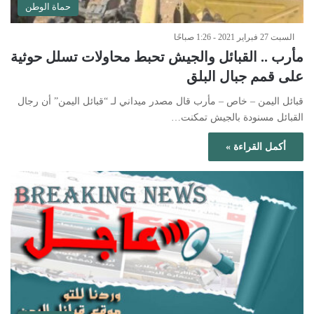
حماة الوطن
السبت 27 فبراير 2021 - 1:26 صباحًا
مأرب .. القبائل والجيش تحبط محاولات تسلل حوثية
على قمم جبال البلق
قبائل اليمن – خاص – مأرب قال مصدر ميداني لـ “قبائل اليمن” أن رجال
القبائل مسنودة بالجيش تمكنت…
أكمل القراءة »