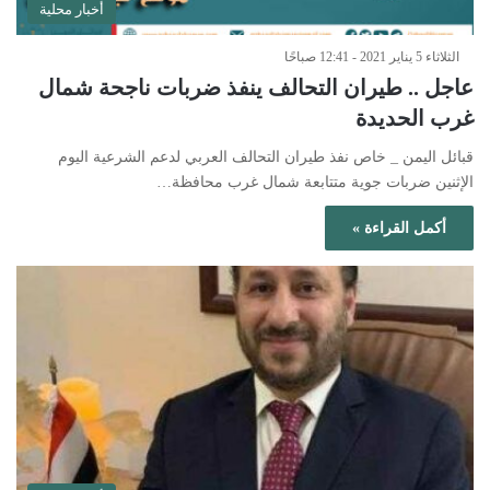
أخبار محلية
الثلاثاء 5 يناير 2021 - 12:41 صباحًا
عاجل .. طيران التحالف ينفذ ضربات ناجحة شمال
غرب الحديدة
قبائل اليمن _ خاص نفذ طيران التحالف العربي لدعم الشرعية اليوم
الإثنين ضربات جوية متتابعة شمال غرب محافظة…
أكمل القراءة »