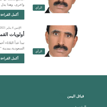
واخرى، وهذا يدل
الرأي
أكمل القراءة 
الإثنين 4 يناير 2021 - 9:01 مساءً
أولويات القمة الـ41 لمجلس
السعودية،بمدينة “
الرأي
أكمل القراءة 
قبائل اليمن
الرئيسية