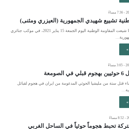
طنية تشييع شهيدي الجمهورية (العيزري ومثنى)
قبائل اليمن / المخا شيعت المقاومة الوطنية اليوم الجمعة 15 يناير 2021، في موكب جنائزي
هورية…
»
لصومعة
يضاء قتل ستة من مليشيا الحوثي المدعومة من ايران في هجوم لقبائل
ية…
»
ركة تحبط هجوماً حوثياً في الساحل الغربي