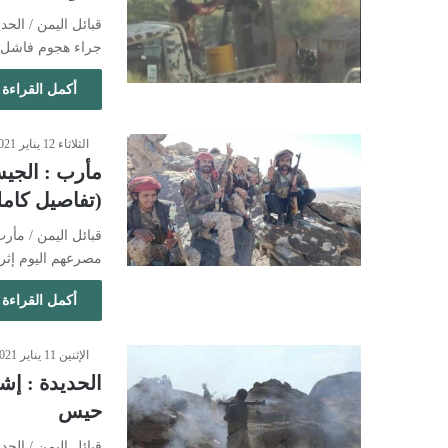
قبائل اليمن / الح
جراء هجوم فاشل
أكمل القراءة 
الثلاثاء 12 يناير 2021 - 8:04 مساءً
مأرب : الجي
(تفاصيل كامل
قبائل اليمن / مأ
مصرعهم اليوم إث
أكمل القراءة 
الإثنين 11 يناير 2021 - 5:18 مساءً
الحديدة : إش
حيس
قبائل اليمن / الح