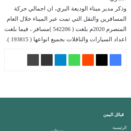
وذكر مدير ميناء الوديعة البري، ان اجمالي حركة
المسافرين والنقل التي تمت عبر الميناء خلال العام
المنصرم 2020م بلغت ( 542206 )مسافر ، فيما بلغت
اعداد السيارات والناقلات بجميع انواعها ( 193815 ).
‏Reddit
واتساب
تيلقرام
مشاركة عبر البريد
طباعة
قبائل اليمن
الرئيسية
منوعات