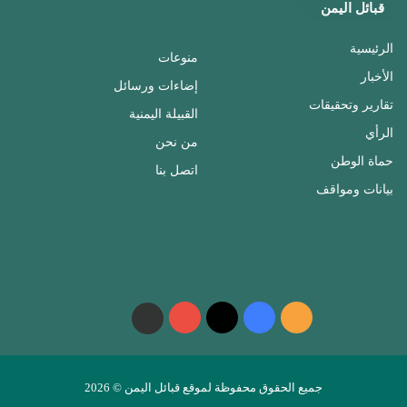
قبائل اليمن
الرئيسية
منوعات
الأخبار
إضاءات ورسائل
تقارير وتحقيقات
القبيلة اليمنية
الرأي
من نحن
حماة الوطن
اتصل بنا
بيانات ومواقف
ملخص
فيسبوك
‫X
‫YouTube
واتساب
telegram
الموقع
RSS
جميع الحقوق محفوظة لموقع قبائل اليمن © 2026