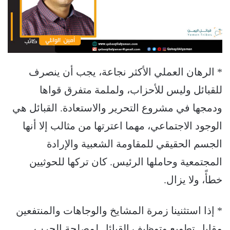
* الرهان العملي الأكثر نجاعة، يجب أن ينصرف
للقبائل وليس للأحزاب، ولملمة متفرق قواها
ودمجها في مشروع التحرير والاستعادة. القبائل هي
الوجود الاجتماعي، مهما اعترتها من مثالب إلا أنها
الجسم الحقيقي للمقاومة الشعبية والإرادة
المجتمعية وحاملها الرئيس. كان تركها للحوثيين
خطأً، ولا يزال.
* ‏إذا استثنينا زمرة المشايخ والوجاهات والمنتفعين
مقابل تطويع وتوظيف القبائل لمصلحة الحرب