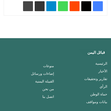
‏Reddit
واتساب
تيلقرام
مشاركة عبر البريد
طباعة
قبائل اليمن
الرئيسية
منوعات
الأخبار
إضاءات ورسائل
تقارير وتحقيقات
القبيلة اليمنية
الرأي
من نحن
حماة الوطن
اتصل بنا
بيانات ومواقف