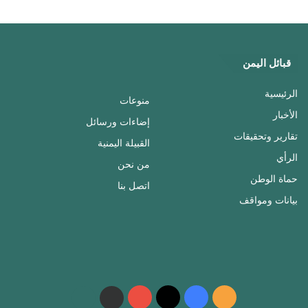
قبائل اليمن
الرئيسية
منوعات
الأخبار
إضاءات ورسائل
تقارير وتحقيقات
القبيلة اليمنية
الرأي
من نحن
حماة الوطن
اتصل بنا
بيانات ومواقف
ملخص
فيسبوك
‫X
‫YouTube
واتساب
telegram