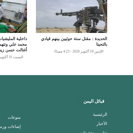
الحديدة : مقتل ستة حوثيين بينهم قيادي
داخلية المليشيا
بالتحيتا
محمد علي وتتهمة 
أغتالت حسن زيد
الإثنين 19 أكتوبر 2020 - 4:23 مساءً
السبت 31 أكتوبر 2020 - 11:23 مساءً
قبائل اليمن
الرئيسية
منوعات
الأخبار
إضاءات ورس
تقارير وتحقيقات