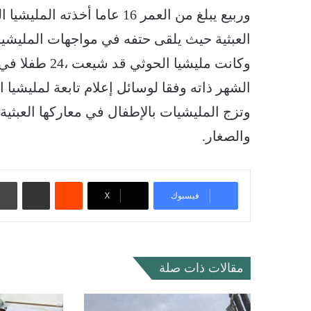
وربيع يبلغ من العمر 16 عاما أ
العبثية حيث يلقى حتفه في مواجهات المليشي
الشهر ذاته وفقا لوسائل إعلام تابعة لمليشيا ا
وتزج المليشيات بالإطفال في معاركها العبثية 
والصغار.
‏Reddit
مشاركة عبر البريد
فيسبوك
‫X
مقالات ذات صلة