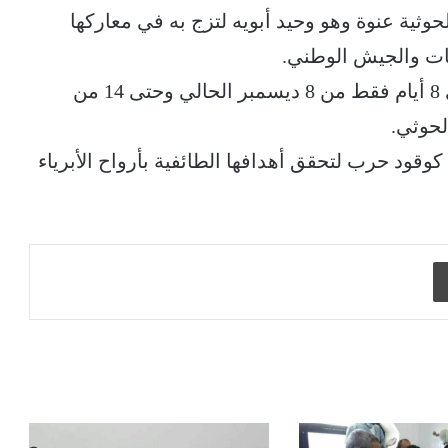
خذته المليشيا الحوثية عنوة وهو وحيد أبويه لتزج به في معاركها
ات والجيش الوطني.
وكانت مليشيا الحوثي قد شيعت ،24 طفلا في 8 أيام فقط من 8 ديسمبر الحالي وحتى 14 من
لحوثي.
كوقود حرب لتحقق أهدافها الطائفية بأرواح الأبرياء
طباعة