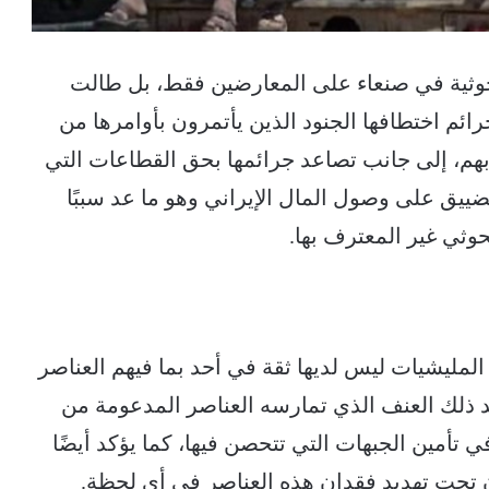
لحوثية في صنعاء على المعارضين فقط، بل طالت
لجرائم اختطافها الجنود الذين يأتمرون بأوامرها من
بهم، إلى جانب تصاعد جرائمها بحق القطاعات التي
يق على وصول المال الإيراني وهو ما عد سببًا
حوثي غير المعترف بها.
 المليشيات ليس لديها ثقة في أحد بما فيهم العناصر
كد ذلك العنف الذي تمارسه العناصر المدعومة من
 تأمين الجبهات التي تتحصن فيها، كما يؤكد أيضًا
ون تحت تهديد فقدان هذه العناصر في أي لحظة.