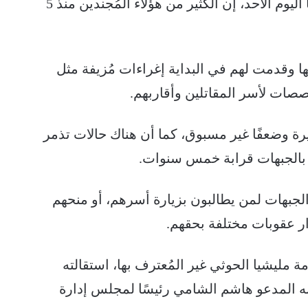
أهاليهم وذويهم وأقاربهم، وقالت في تقرير لها اليوم الأحد، إن الكثير من هؤلاء المُجندين منذ 5
 وقدمت لهم في البداية إغراءات مُزيفة مثل
خصصات لأسر المقاتلين وأقاربهم.
ة وضعفًا غير مسبوق، كما أن هناك حالات تذمر
م بالجبهات قرابة خمس سنوات.
جبهات لمن يطالبون بزيارة أسرهم، أو منحهم
ر عقوبات مختلفة بحقهم.
مليشيا الحوثي غير المُعترف بها، استقالته
ئبه المدعو هاشم الشامي رئيسًا لمجلس إدارة