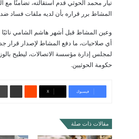
تيار محمد الحوثي قدم استقالته، تضامنًا مع ا
المشاط برر قراره بأن لديه ملفات فساد ضد ا
وعين المشاط قبل أشهر هاشم الشامي نائبًا لو
أي صلاحيات، ما دفع المشاط لإصدار قرار جديد ب
لمجلس إدارة مؤسسة الاتصالات، ليطيح بالوزي
حكومة الحوثيين.
‏Reddit
مشاركة عبر البريد
فيسبوك
‫X
مقالات ذات صلة