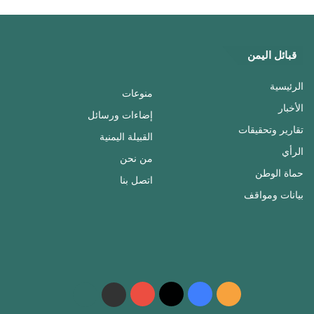
قبائل اليمن
الرئيسية
منوعات
الأخبار
إضاءات ورسائل
تقارير وتحقيقات
القبيلة اليمنية
الرأي
من نحن
حماة الوطن
اتصل بنا
بيانات ومواقف
ملخص
فيسبوك
‫X
‫YouTube
واتساب
telegram