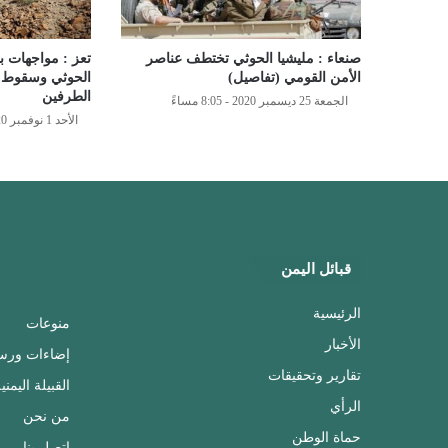
صنعاء : مليشيا الحوثي تختطف عناصر
تعز : مواجهات ب
الأمن القومي (تفاصيل)
الحوثي وسقوط 
الطرفين
الجمعة 25 ديسمبر 2020 - 8:05 مساءً
الأحد 1 نوفمبر 2020 - 7:20 مساءً
قبائل اليمن
الرئيسية
منوعات
الأخبار
إضاءات ورس
تقارير وتحقيقات
القبيلة اليمني
الرأي
من نحن
حماة الوطن
اتصل بنا