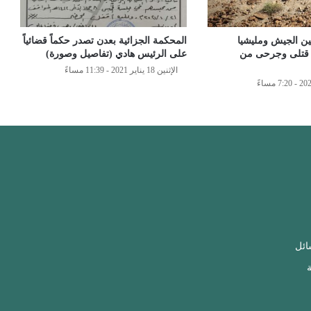
ين الجيش ومليشيا
المحكمة الجزائية بعدن تصدر حكماً قضائياً
قتلى وجرحى من
على الرئيس هادي (تفاصيل وصورة)
الإثنين 18 يناير 2021 - 11:39 مساءً
ائل
ة