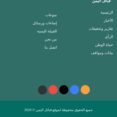
قبائل اليمن
الرئيسية
منوعات
الأخبار
إضاءات ورسائل
تقارير وتحقيقات
القبيلة اليمنية
الرأي
من نحن
حماة الوطن
اتصل بنا
بيانات ومواقف
ملخص
فيسبوك
‫X
‫YouTube
واتساب
telegram
الموقع
RSS
جميع الحقوق محفوظة لموقع قبائل اليمن © 2026