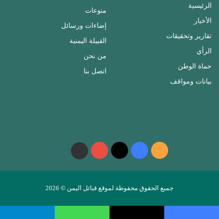
الرئيسية
منوعات
الأخبار
إضاءات ورسائل
تقارير وتحقيقات
القبيلة اليمنية
الرأي
من نحن
حماة الوطن
اتصل بنا
بيانات ومواقف
ملخص
فيسبوك
‫X
‫YouTube
واتساب
telegram
الموقع
RSS
جميع الحقوق محفوظة لموقع قبائل اليمن © 2026