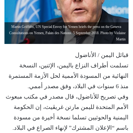
Martin Griffiths, UN Special Envoy for Yemen briefs the press on the Geneva
Consultations on Yemen, Palais des Nations. 5 September 2018. Photo by Violaine
Martin
قبائل اليمن / الأناضول
تسلمت أطراف النزاع باليمن، الإثنين، النسخة
النهائية من المسودة الأممية لحل الأزمة المستمرة
منذ 6 سنوات في البلاد، وفق مصدر أممي.
وفي تصريح للأناضول، قال مصدر في مكتب مبعوث
الأمم المتحدة لليمن مارتن غريڤيث، إن الحكومة
اليمنية والحوثيين تسلما نسخة أخيرة من مسودة
باسم “الإعلان المشترك” لإنهاء الصراع في البلاد.