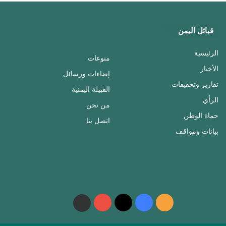
قبائل اليمن
الرئيسية
منوعات
الأخبار
إضاءات ورسائل
تقارير وتحقيقات
القبيلة اليمنية
الرأي
من نحن
حماة الوطن
اتصل بنا
بيانات ومواقف
ملخص
فيسبوك
‫X
‫YouTube
واتساب
telegram
الموقع