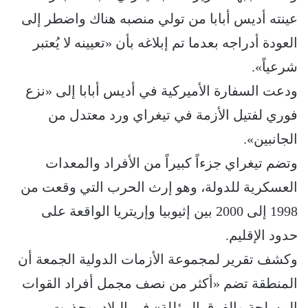
عينته أديس أبابا من تولي منصبه هناك واضطر إلى
العودة أدراجه بعدما تم إبلاغه بأن «تعيينه لا يُعتبر
شرعياً».
ودعت السفارة الأميركية في أديس أبابا إلى «نزع
فوري لفتيل الأزمة في تيغراي ورد معتدل من
الجانبين».
وتضم تيغراي جزءاً كبيراً من الأفراد والمعدات
العسكرية للدولة، وهو إرث الحرب التي وقعت من
1998 إلى 2000 بين إثيوبيا وإريتريا الواقعة على
حدود الإقليم.
وكشف تقرير لمجموعة الأزمات الدولية الجمعة أن
المنطقة تضم «أكثر من نصف مجمل أفراد القوات
المسلحة والفرق المؤللة» في البلاد، وحذرت