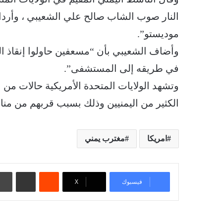
النار صوب الشاب صالح علي الشعيبي ، وأرداه ق
موديستو”.
وأضاف الشعيبي بأن “مسعفين حاولوا إنقاذ ال
في طريقه إلى المستشفى”.
وتشهد الولايات المتحدة الأمريكية حالات من
الكثير من اليمنيين وذلك بسبب قربهم من من
امريكا
مغترب يمني
‏Reddit
مشاركة عبر البريد
فيسبوك
‫X