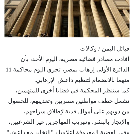
قبائل اليمن / وكالات
أفادت مصادر قضائية مصرية، اليوم الأحد، بأن
الدائرة الأولى إرهاب بمصر، تجري اليوم محاكمة 11
متهما بالانضمام لتنظيم داعش الإرهابي.
كما ستنظر المحكمة في قضايا أخرى للمتهمين،
تشمل خطف مواطنين مصريين وتعذيبهم، للحصول
من ذويهم على أموال فدية لإطلاق سراحهم،
والإتجار بالبشر، وتهريب المهاجرين غير الشرعيين،
وفي القضية المعروفة إعلاميا بـ”التخابر مع داعش”.