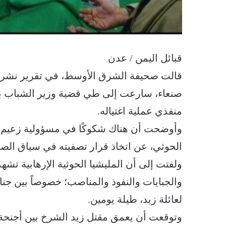
قبائل اليمن / عدن
قالت صحيفة الشرق الأوسط، في تقرير نشرته 
صنعاء، سارعت إلى طي قضية وزير الشباب بحك
منفذي عملية اغتياله.
وأوضحت أن هناك شكوكًا في مسؤولية زعيم ال
الحوثي، عن اتخاذ قرار تصفيته في سياق الصر
ولفتت إلى أن المليشيا الحوثية الإرهابية تشهد
والجبايات والنفوذ والمناصب؛ خصوصاً بين جن
لعائلة زيد، طيلة يومين.
وتوقعت أن يعمق مقتل زيد الشرخ بين أجنحة ا