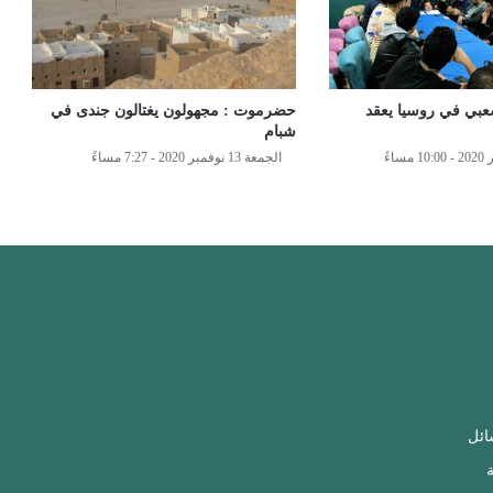
عبي في روسيا يعقد
حضرموت : مجهولون يغتالون جندى في
شبام
الجمعة 13 نوفمبر 2020 - 7:27 مساءً
ائل
ة