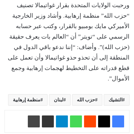
ورحبت الولايات المتحدة بقرار غواتيمالا تصنيف
“حزب الله” منظمة إرهابية. وأشاد وزير الخارجية
الأميركي مايك بومبيو بالقرار، وكتب عبر حسابه
الرسمي على “تويتر” أن “العالم بات يعرف حقيقة
(حزب الله)”. وأضاف: “إننا ندعو باقي الدول في
المنطقة إلى أن تحذو حذو غواتيمالا وأن تعمل على
قطع قدراته على التخطيط لهجمات إرهابية وجمع
الأموال”.
التشيك
حزب الله
لبنان
منظمة إرهابية
‏Reddit
واتساب
تيلقرام
مشاركة عبر البريد
طباعة