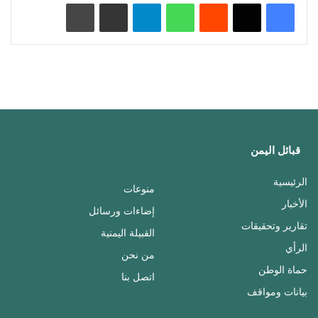
‏Reddit
واتساب
تيلقرام
مشاركة عبر البريد
طباعة
قبائل اليمن
الرئيسية
منوعات
الأخبار
إضاءات ورسائل
تقارير وتحقيقات
القبيلة اليمنية
الرأي
من نحن
حماة الوطن
اتصل بنا
بيانات ومواقف