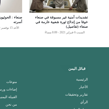
تشديدات أمنية غير مسبوقة في صنعاء
صنعاء : الحوثيو
خوفا من إندلاع ثورة شعبية عارمة في
أسرته
صنعاء (تفاصيل)
الأحد 15 نوفمبر 2020 - 11:04 مساءً
السبت 6 فبراير 2021 - 8:09 مساءً
قبائل اليمن
الرئيسية
منوعات
الأخبار
إضاءات ورس
تقارير وتحقيقات
القبيلة اليمني
الرأي
من نحن