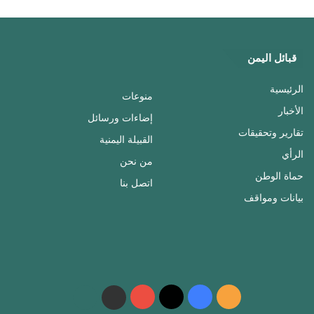
قبائل اليمن
الرئيسية
منوعات
الأخبار
إضاءات ورسائل
تقارير وتحقيقات
القبيلة اليمنية
الرأي
من نحن
حماة الوطن
اتصل بنا
بيانات ومواقف
ملخص
فيسبوك
‫X
‫YouTube
واتساب
telegram