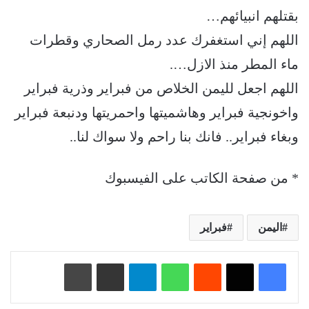
بقتلهم انبيائهم…
اللهم إني استغفرك عدد رمل الصحاري وقطرات
ماء المطر منذ الازل….
اللهم اجعل لليمن الخلاص من فبراير وذرية فبراير
واخونجية فبراير وهاشميتها واحمريتها ودنبعة فبراير
وبغاء فبراير.. فانك بنا راحم ولا سواك لنا..
* من صفحة الكاتب على الفيسبوك
اليمن
فبراير
‏Reddit
واتساب
تيلقرام
مشاركة عبر البريد
طباعة