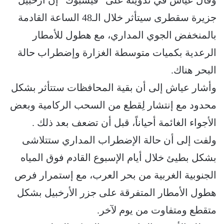
وقال عياش في تدوينة على “فيسبوك” إن أرخبيل
جزيرة سقطرى سيتأثر خلال الـ48 الساعة القادمة
بالمنخفض الجوي المداري، مع هطول للأمطار
الرعدية بكميات متوسطة الغزارة وإضطراب حالة
البحر هناك.
وأشار عياش إلى أن بقية المحافظات ستتأثر بشكل
محدود مع إنتشار لِقطع من السحب الركامية وبعض
الأجواء الغائمة أحياناً، قبل أن تضعف بعد ذلك .
ولفت إلى أن حالة الإضطراب المداري ستتلاشى
بشكل بطيئ خلال أيام الإسبوع القادم فوق المياه
الجنوبية الغربية من بحر العرب، مع إستمرار فرص
هطول الأمطار المتفرقة على جزر الأرخبيل بشكل
متقطع ومتفاوت من يوم لآخر.