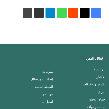
‏Reddit
واتساب
تيلقرام
مشاركة عبر البريد
طباعة
قبائل اليمن
الرئيسية
منوعات
الأخبار
إضاءات ورسائل
تقارير وتحقيقات
القبيلة اليمنية
الرأي
من نحن
حماة الوطن
اتصل بنا
بيانات ومواقف