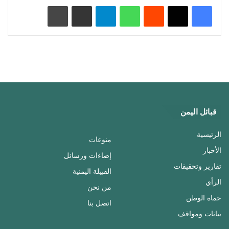
‏Reddit
واتساب
تيلقرام
مشاركة عبر البريد
طباعة
قبائل اليمن
الرئيسية
منوعات
الأخبار
إضاءات ورسائل
تقارير وتحقيقات
القبيلة اليمنية
الرأي
من نحن
حماة الوطن
اتصل بنا
بيانات ومواقف