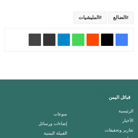
الضالع
المليشيات
‏Reddit
واتساب
تيلقرام
مشاركة عبر البريد
طباعة
قبائل اليمن
الرئيسية
منوعات
الأخبار
إضاءات ورسائل
تقارير وتحقيقات
القبيلة اليمنية