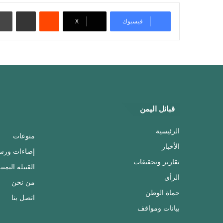
‏Reddit
مشاركة عبر البريد
فيسبوك
‫X
قبائل اليمن
الرئيسية
منوعات
الأخبار
إضاءات ورس
تقارير وتحقيقات
القبيلة اليمني
الرأي
من نحن
حماة الوطن
اتصل بنا
بيانات ومواقف