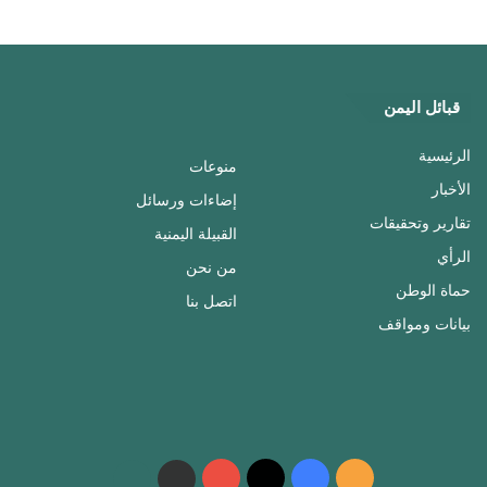
قبائل اليمن
الرئيسية
منوعات
الأخبار
إضاءات ورسائل
تقارير وتحقيقات
القبيلة اليمنية
الرأي
من نحن
حماة الوطن
اتصل بنا
بيانات ومواقف
ملخص
فيسبوك
‫X
‫YouTube
واتساب
telegram