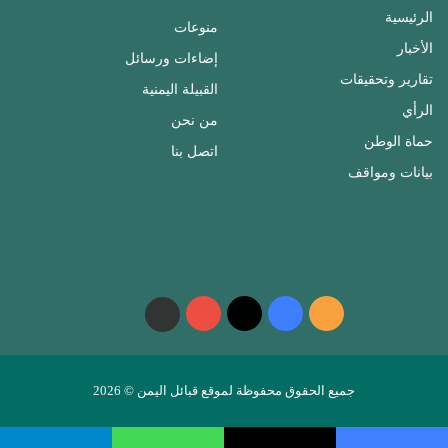
الرئيسية
منوعات
الأخبار
إضاءات ورسائل
تقارير وتحقيقات
القبيلة اليمنية
الرأي
من نحن
حماة الوطن
اتصل بنا
بيانات ومواقف
ملخص
فيسبوك
‫X
‫YouTube
واتساب
telegram
الموقع
RSS
جميع الحقوق محفوظة لموقع قبائل اليمن © 2026