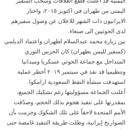
اليمنية قد أعلنت قطع العلاقات وسحب السفير
اليمني من طهران في اكتوبر ٢٠١٥، واختار
الايرانيون ذات الشهر للاعلان عن وصول سفيرهم
لدى الحوثيين الى صنعاء.
بين زيارة محمد عبدالسلام لطهران واعتماد الديلمي
(كسفير لليمن بطهران) كان الحرس الثوري
المتداخل مع جماعة الحوثي عسكريا وميدانيا
وتنظيميا قد نفذ في سبتمبر ٢٠١٩ أخطر عملية
استهدفت منشأة النفط السعودية ارامكوا.
أعلنت الجماعة مسؤوليتها رغم تشكيك الجميع،
بمقدرتها على تنفيذ هجوم بذلك الحجم، وصدّقت
الأمم المتحدة لاحقاً على تلك الشكوك وجزمت بأن
الصواريخ إيرانية، وظلت طريقة التنفيذ غامضة حتى