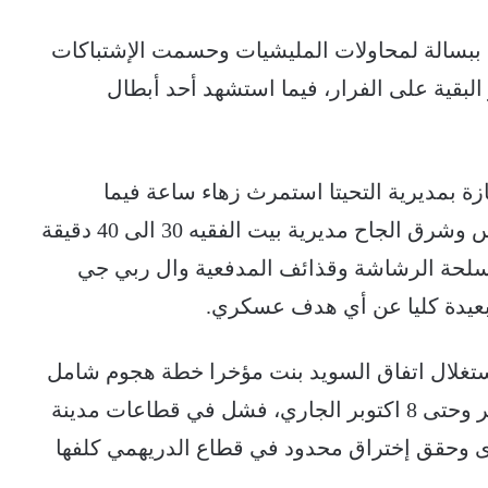
ببسالة لمحاولات المليشيات وحسمت الإشتباكات
لبقية على الفرار، فيما استشهد أحد أبطال
ة بمديرية التحيتا استمرث زهاء ساعة فيما
استمرت الإشتباكات شمال مركز مديرية حيس وشرق الجاح مديرية بيت الفقيه 30 الى 40 دقيقة
لأسلحة الرشاشة وقذائف المدفعية وال ربي جي
بعيدة كليا عن أي هدف عسكري.
ستغلال اتفاق السويد بنت مؤخرا خطة هجوم شامل
في جبهة الساحل الغربي، بدأته يوم 28 سبتمبر وحتى 8 اكتوبر الجاري، فشل في قطاعات مدينة
ى وحقق إختراق محدود في قطاع الدريهمي كلفها