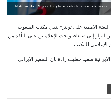
Martin Griffiths, UN Special Envoy for Yemen briefs the press on the Geneva Co
عثة الأممية على تويتر” ينفي مكتب المبعوث
ايرلو إلى صنعاء، ويحث الإعلاميين على التأكد من
 الإعلامي للمكتب.
يرانية سعيد خطيب زادة بان السفير الايراني
طباعة