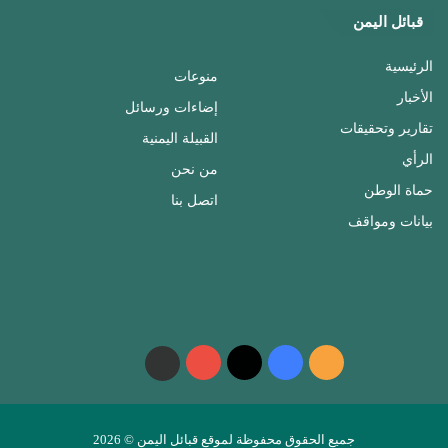
قبائل اليمن
الرئيسية
منوعات
الأخبار
إضاءات ورسائل
تقارير وتحقيقات
القبيلة اليمنية
الرأي
من نحن
حماة الوطن
اتصل بنا
بيانات ومواقف
ملخص
فيسبوك
‫X
‫YouTube
واتساب
telegram
الموقع
RSS
جميع الحقوق محفوظة لموقع قبائل اليمن © 2026