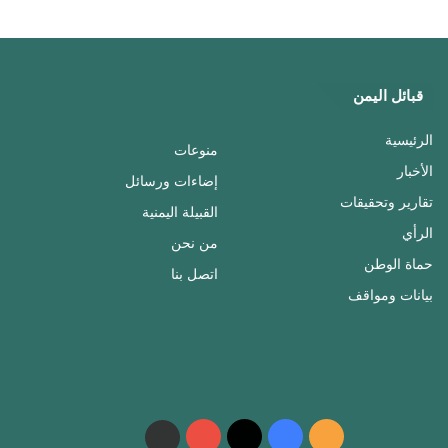
قبائل اليمن
الرئيسية
منوعات
الأخبار
إضاءات ورسائل
تقارير وتحقيقات
القبيلة اليمنية
الرأي
من نحن
حماة الوطن
اتصل بنا
بيانات ومواقف
ملخص
فيسبوك
‫X
‫YouTube
واتساب
telegram