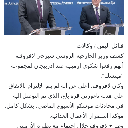
قبائل اليمن / وكالات
كشف وزير الخارجية الروسي سيرجي ‏لافروف،
أنهم رفعوا شكوى أرمينية ضد أذربيجان لمجموعة
“مينسك”.
وكان لافروف، أعلن عن أنه لم يتم الإلتزام بالاتفاق
على هدنة ناغورني قره باغ، الذي تم التوصل إليه
في محادثات موسكو الأسبوع الماضي، بشكل كامل،
مؤكدا استمرار الأعمال العدائية.
وصرح لافروف خلال اجتماع مع نظيره الأرميني