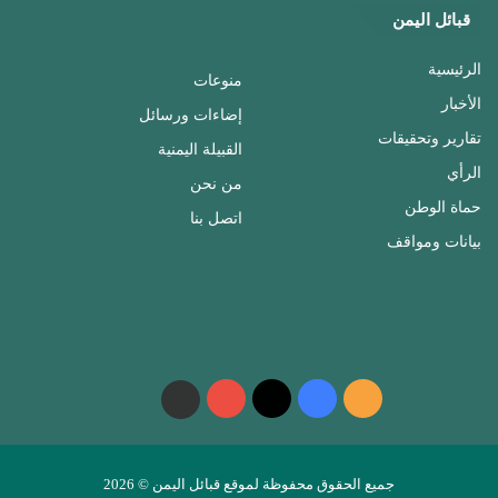
قبائل اليمن
الرئيسية
منوعات
الأخبار
إضاءات ورسائل
تقارير وتحقيقات
القبيلة اليمنية
الرأي
من نحن
حماة الوطن
اتصل بنا
بيانات ومواقف
ملخص
فيسبوك
‫X
‫YouTube
واتساب
telegram
الموقع
RSS
جميع الحقوق محفوظة لموقع قبائل اليمن © 2026