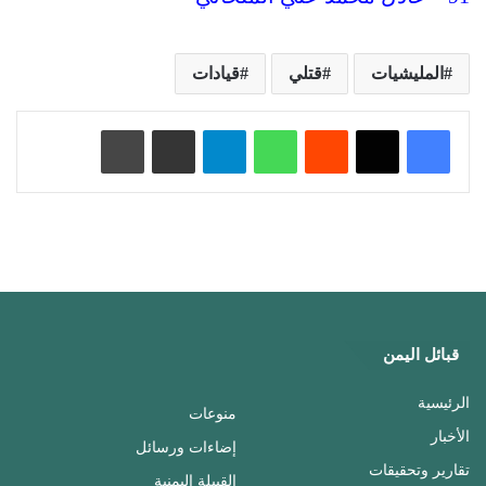
المليشيات
قتلي
قيادات
‏Reddit
واتساب
تيلقرام
مشاركة عبر البريد
طباعة
قبائل اليمن
الرئيسية
منوعات
الأخبار
إضاءات ورسائل
تقارير وتحقيقات
القبيلة اليمنية