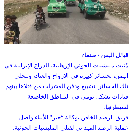
قبائل اليمن / صنعاء
مُنيت مليشيات الحوثي الإرهابية، الذراع الإيرانية في
اليمن، بخسائر كبيرة في الأرواح والعتاد، وتتجلى
تلك الخسائر بتشييع ودفن العشرات من قتلاها بينهم
قيادات بشكل يومي في المناطق الخاضعة
لسيطرتها.
فريق الرصد الخاص بوكالة “خبر” للأنباء واصل
عملية الرصد الميداني لقتلى المليشيات الحوثية،