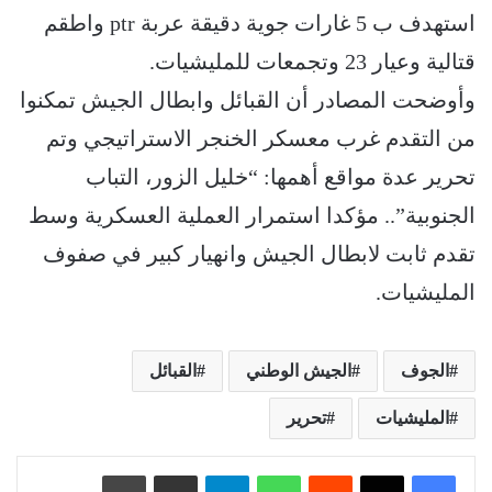
استهدف ب 5 غارات جوية دقيقة عربة ptr واطقم
قتالية وعيار 23 وتجمعات للمليشيات.
وأوضحت المصادر أن القبائل وابطال الجيش تمكنوا
من التقدم غرب معسكر الخنجر الاستراتيجي وتم
تحرير عدة مواقع أهمها: “خليل الزور، التباب
الجنوبية”.. مؤكدا استمرار العملية العسكرية وسط
تقدم ثابت لابطال الجيش وانهيار كبير في صفوف
المليشيات.
الجوف
الجيش الوطني
القبائل
المليشيات
تحرير
‏Reddit
واتساب
تيلقرام
مشاركة عبر البريد
طباعة