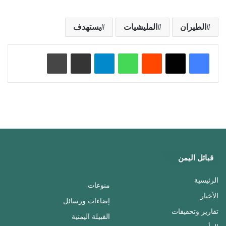
الطيران
المليشيات
يستهدف
‏Reddit
واتساب
تيلقرام
مشاركة عبر البريد
طباعة
قبائل اليمن
الرئيسية
منوعات
الأخبار
إضاءات ورسائل
تقارير وتحقيقات
القبيلة اليمنية