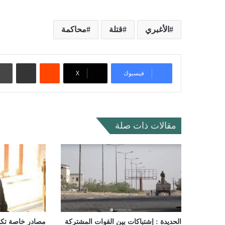
الأغبري
قتلة
محاكمة
‏Reddit
مشاركة عبر البريد
فيسبوك
‫X
مقالات ذات صلة
الحديدة : إشتباكات بين القوات المشتركة
مصادر خاصة تك