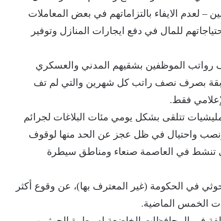
ين – لعدم الايفاء بالتزاماتهم في بعض المعاملات
ياجاتهم للمال في دفع ايجارات المنازل وتوفير
رف رواتب الموظفين بشقيهم المدني والعسكري
سابقة بصرف نصف راتب كل شهرين والتي لم تف
لإعلامي فقط.
لمليشيات تتلقى بشكل يومي مئات البلاغات لجرائم
نصب واحتيال في ظل عجز عن الحد منها لوقوف
تي تنشط في العاصمة صنعاء ومناطق سيطرة
ي في الحكومة (غير المعترف بها)، عن وقوع أكثر
64) جرائم جنائية مختلفة في المحافظات الخاضعة لسيطرة الحوثيين،