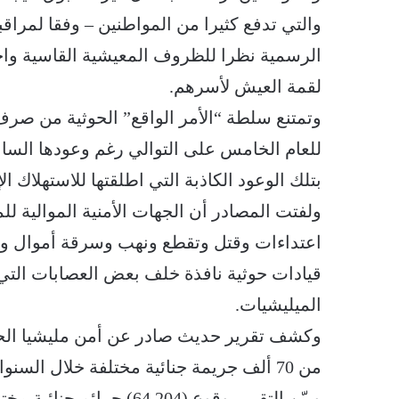
والتي تدفع كثيرا من المواطنين – وفقا لمراقب
الرسمية نظرا للظروف المعيشية القاسية واحت
لقمة العيش لأسرهم.
وتمتنع سلطة “الأمر الواقع” الحوثية من ص
للعام الخامس على التوالي رغم وعودها ال
بتلك الوعود الكاذبة التي اطلقتها للاستهلاك ا
ولفتت المصادر أن الجهات الأمنية الموالية ل
اعتداءات وقتل وتقطع ونهب وسرقة أموال و
قيادات حوثية نافذة خلف بعض العصابات ال
الميليشيات.
وكشف تقرير حديث صادر عن أمن مليشيا الحوث
من 70 ألف جريمة جنائية مختلفة خلال السنوات الخمس الماضية.
وبيّن التقرير وقوع (,204