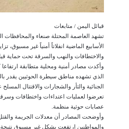
قبائل اليمن / متابعات
تشهد العاصمة المحتلة صنعاء والمحافظات 
الأسابيع الماضية انفلاتاً أمنياً غير مسبوق، ت
والاختطافات والنهب والسرقة تحت حماية قياد
وأكدت مصادر أمنية ومحلية متطابقة ارتفاعا كب
الذي تشهده مناطق سيطرة الحوثيين يقدر بالم
الجنائية والثأر والشجارات والاقتتال المسلح 
تعرضوا لعمليات اعتداءات واختطافات وسرقة 
عصابات حوثية منظمة.
وأوضحت المصادر أن معدلات الجريمة والقتل
والمواطنين ارتفعت بشكل غير مسبوق نتيجة ت