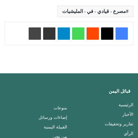
مصرع - قيادي - في - المليشيات
‏Reddit
واتساب
تيلقرام
مشاركة عبر البريد
طباعة
قبائل اليمن
الرئيسية
منوعات
الأخبار
إضاءات ورسائل
تقارير وتحقيقات
القبيلة اليمنية
الرأي
من نحن