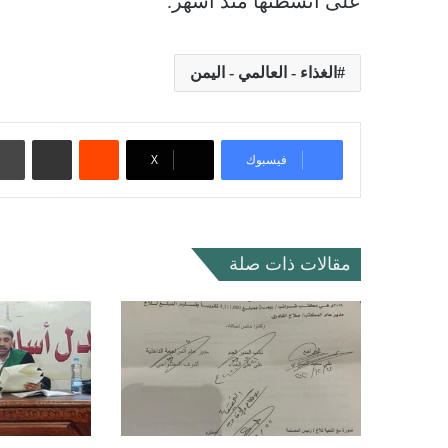
على أنشطتها منذ أشهر.
الغذاء - العالمي - اليمن
‏Reddit
مشاركة عبر البريد
فيسبوك
‫X
مقالات ذات صلة