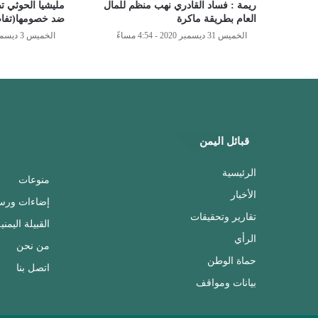
ريمة : فساد القادري نهب منظم للمال
العام بطريقة ماكرة
ضد خصومها(تفا
الخميس 31 ديسمبر 2020 - 4:54 مساءً
الخميس 3 ديسمبر 2020 - 10:59 مساءً
قبائل اليمن
الرئيسية
منوعات
الأخبار
إضاءات ورس
تقارير وتحقيقات
القبيلة اليمني
الرأي
من نحن
حماة الوطن
اتصل بنا
بيانات ومواقف