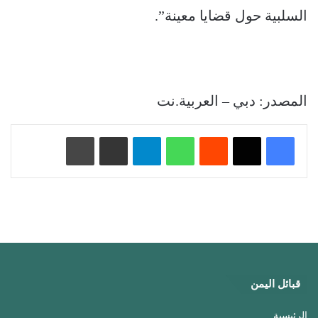
السلبية حول قضايا معينة”.
المصدر: دبي – العربية.نت
‏Reddit
واتساب
تيلقرام
مشاركة عبر البريد
طباعة
قبائل اليمن
الرئيسية