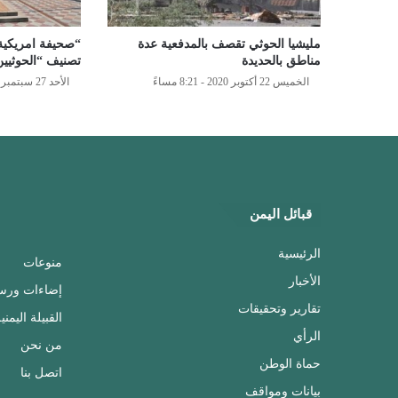
مليشيا الحوثي تقصف بالمدفعية عدة
“صحيفة امريكية
مناطق بالحديدة
تصنيف “الحوثيين
الخميس 22 أكتوبر 2020 - 8:21 مساءً
الأحد 27 سبتمبر 2020 - 7:45 مساءً
قبائل اليمن
الرئيسية
منوعات
الأخبار
إضاءات ورس
تقارير وتحقيقات
القبيلة اليمني
الرأي
من نحن
حماة الوطن
اتصل بنا
بيانات ومواقف