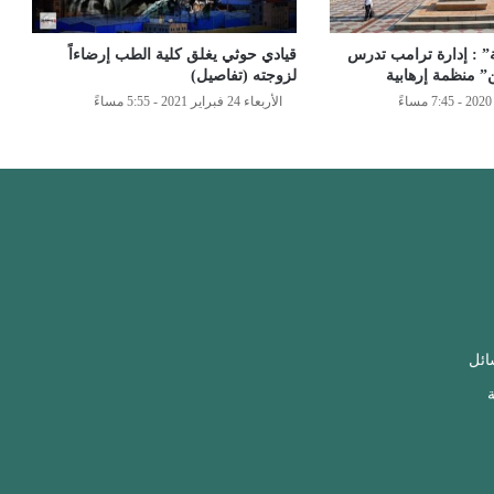
” : إدارة ترامب تدرس
قيادي حوثي يغلق كلية الطب إرضاءاً
” منظمة إرهابية
لزوجته (تفاصيل)
الأربعاء 24 فبراير 2021 - 5:55 مساءً
ائل
ة