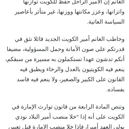
الغانم إن الأمير الراحل حفظ للكويت توازنها
واتزانها، وعزز مكانتها ووزنها، غير متأثر بأعاصير
السياسة العاتية.
وخاطب الغانم أمير الكويت الجديد قائلا نثق في
قدرتكم على صون الأمانة وحمل المسؤولية، مضيفا
أنكم تدشون عهدا تستكملون به مسيرة من سبقكم،
ينعم فيه الكويتيون بالعدل والرخاء ويطبق فيه
القانون على الكبير والصغير، ولا ينعم فيه فاسد
بفساده.
وتنص المادة الرابعة من قانون توارث الإمارة في
الكويت على أنه إذا “خلا منصب أمير البلاد نودي
بولي العهد أميرا، فإذا خلا منصب الإمارة قبل تعيين