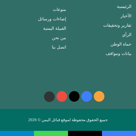
الرئيسية
منوعات
الأخبار
إضاءات ورسائل
تقارير وتحقيقات
القبيلة اليمنية
الرأي
من نحن
حماة الوطن
اتصل بنا
بيانات ومواقف
ملخص
فيسبوك
‫X
‫YouTube
واتساب
telegram
الموقع
RSS
جميع الحقوق محفوظة لموقع قبائل اليمن © 2026