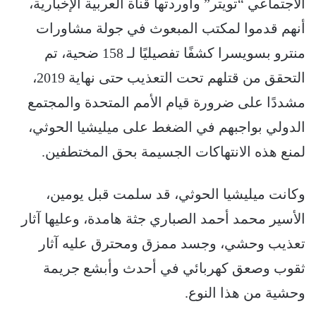
الاجتماعي “تويتر” وأوردتها قناة العربية الإخبارية،
أنهم قدموا لمكتب المبعوث في جولة مشاورات
منترو بسويسرا كشفًا تفصيليًا لـ 158 ضحية، تم
التحقق من قتلهم تحت التعذيب حتى نهاية 2019،
مشددًا على ضرورة قيام الأمم المتحدة والمجتمع
الدولي بواجبهم في الضغط على ميليشيا الحوثي،
لمنع هذه الانتهاكات الجسيمة بحق المختطفين.
وكانت ميليشيا الحوثي، قد سلمت قبل يومين،
الأسير محمد أحمد الصباري جثة هامدة، وعليها آثار
تعذيب وحشي، وجسد ممزق ومحترق عليه آثار
ثقوب وصعق كهربائي في أحدث وأبشع جريمة
وحشية من هذا النوع.