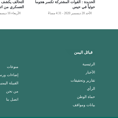
الحديدة : القوات المشتركة تكسر هجوما
التحالف يكشف آ
حوثياً في حيس
العسكري من اتف
الأحد 20 ديسمبر 2020 - 4:31 مساءً
الأربعاء 16 ديسمبر 2020 - 8:49 مساءً
قبائل اليمن
الرئيسية
منوعات
الأخبار
إضاءات ورس
تقارير وتحقيقات
القبيلة اليمني
الرأي
من نحن
حماة الوطن
اتصل بنا
بيانات ومواقف